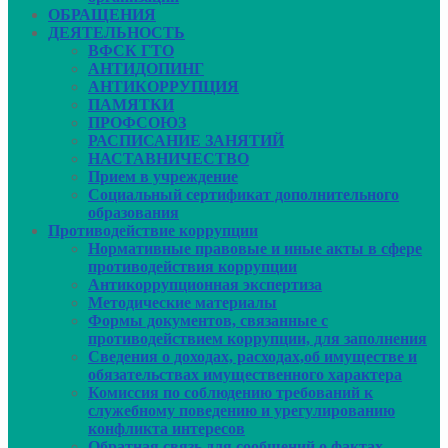
ОБРАЩЕНИЯ
ДЕЯТЕЛЬНОСТЬ
ВФСК ГТО
АНТИДОПИНГ
АНТИКОРРУПЦИЯ
ПАМЯТКИ
ПРОФСОЮЗ
РАСПИСАНИЕ ЗАНЯТИЙ
НАСТАВНИЧЕСТВО
Прием в учреждение
Социальный сертификат дополнительного
образования
Противодействие коррупции
Нормативные правовые и иные акты в сфере
противодействия коррупции
Антикоррупционная экспертиза
Методические материалы
Формы документов, связанные с
противодействием коррупции, для заполнения
Сведения о доходах, расходах,об имуществе и
обязательствах имущественного характера
Комиссия по соблюдению требований к
служебному поведению и урегулированию
конфликта интересов
Обратная связь для сообщений о фактах